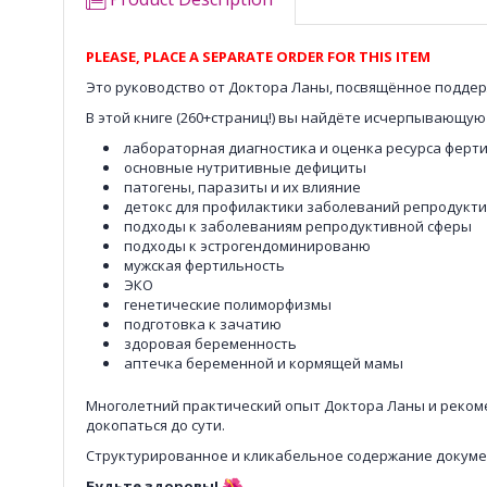
PLEASE, PLACE A SEPARATE ORDER FOR THIS ITEM
Это руководство от Доктора Ланы, посвящённое поддер
В этой книге (260+страниц!) вы найдёте исчерпывающу
лабораторная диагностика и оценка ресурса ферт
основные нутритивные дефициты
патогены, паразиты и их влияние
детокс для профилактики заболеваний репродукт
подходы к заболеваниям репродуктивной сферы
подходы к эстрогендоминированю
мужская фертильность
ЭКО
генетические полиморфизмы
подготовка к зачатию
здоровая беременность
аптечка беременной и кормящей мамы
Многолетний практический опыт Доктора Ланы и реком
докопаться до сути.
Структурированное и кликабельное содержание докуме
Будьте здоровы!