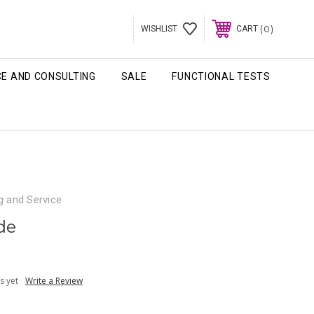
0
WISHLIST
CART
CE AND CONSULTING
SALE
FUNCTIONAL TESTS
g and Service
ide
s yet
Write a Review