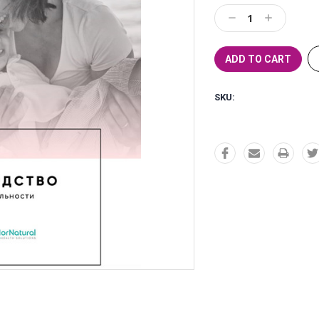
Stock:
Decrease
Increase
Quantity:
Quantity:
SKU: